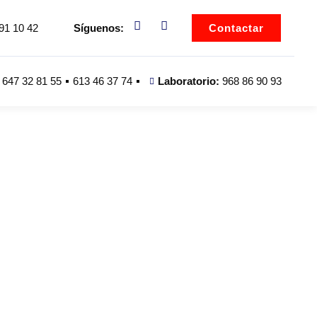
91 10 42
Síguenos:
Contactar
647 32 81 55
613 46 37 74
Laboratorio:
968 86 90 93