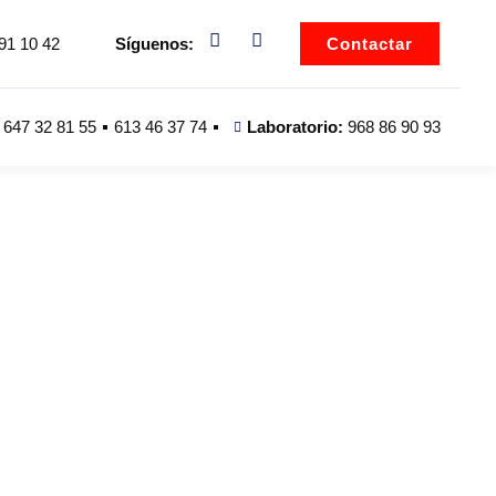
91 10 42
Síguenos:
Contactar
647 32 81 55
613 46 37 74
Laboratorio:
968 86 90 93