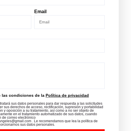
Email
o las condiciones de la
Política de privacidad
tratará sus datos personales para dar respuesta a las solicitudes
r sus derechos de acceso, rectificación, supresión y portabilidad
ón y oposición a su tratamiento, así como a no ser objeto de
amente en el tratamiento automatizado de sus datos, cuando
n de correo electrónico
angeles@gmail.com . Le recomendamos que lea la política de
porcionarnos sus datos personales.